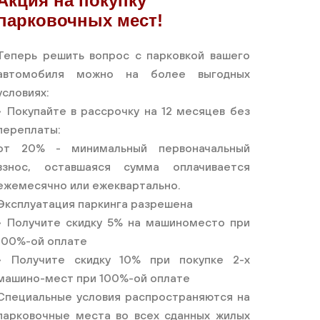
Акция на покупку
парковочных мест!
Теперь решить вопрос с парковкой вашего
автомобиля можно на более выгодных
условиях:
• Покупайте в рассрочку на 12 месяцев без
переплаты:
от 20% - минимальный первоначальный
взнос, оставшаяся сумма оплачивается
ежемесячно или ежеквартально.
Эксплуатация паркинга разрешена
• Получите скидку 5% на машиноместо при
100%-ой оплате
• Получите скидку 10% при покупке 2-х
машино-мест при 100%-ой оплате
Специальные условия распространяются на
парковочные места во всех сданных жилых