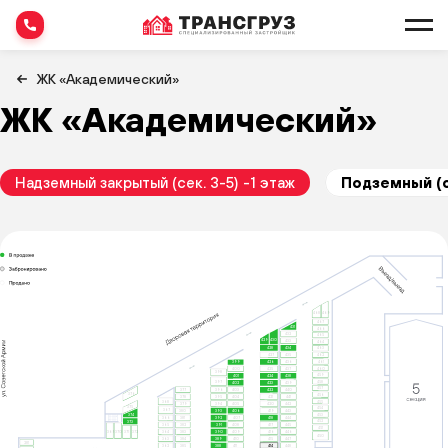
ЖК «Академический»
ЖК «Академический»
Надземный закрытый (сек. 3-5) -1 этаж
Подземный (с
468
469
467
431
466
432
465
430
429
433
464
428
434
463
427
435
462
426
436
461
399
460
425
437
400
398
459
401
424
438
397
458
402
423
439
457
396
403
422
440
377
376
456
395
404
421
441
378
455
368
379
394
405
420
442
375
454
367
393
406
419
443
380
453
374
392
407
418
444
366
381
452
373
391
408
417
445
365
382
451
390
409
416
446
364
383
369
370
371
372
450
389
410
415
447
363
384
281
388
411
414
448
385
362