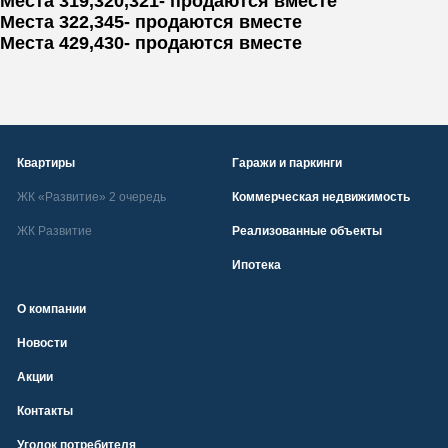
Места 319,320,321- продаются вместе
Текст сообщения
Места 322,345- продаются вместе
Отправить
Места 429,430- продаются вместе
Нажимая кнопку «Отправить» вы даёте свое согласие на
обработку
персональных данных
получение РИМ
Квартиры
Гаражи и паркинги
Отправить
ЖК «Развитие» 2 очередь
Коммерческая недвижимость
ЖК Развитие
Реализованные объекты
Ипотека
О компании
Новости
Акции
Контакты
Уголок потребителя