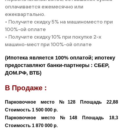
оплачивается ежемесячно или
вопрос, вы можете задать его здесь.
ежеквартально.
Введите ваше ФИО
• Получите скидку 5% на машиноместо при
Ваше ФИО
100%-ой оплате
Номер телефона
• Получите скидку 10% при покупке 2-х
Номер телефона
машино-мест при 100%-ой оплате
Нажимая кнопку «Отправить» вы даёте свое согласие на
обработку персональных данных
(Ипотека является 100% оплатой; ипотеку
Текст сообщения
предоставляют банки-партнеры : СБЕР,
Отправить
ДОМ.РФ, ВТБ)
В Продаже :
Нажимая кнопку «Отправить» вы даёте свое согласие на
обработку персональных данных
получение РИМ
Парковочное место №128 Площадь 22,88
Стоимость 1 500 000 р.
Отправить
Парковочное место №148 Площадь 18,3
Стоимость 1 870 000 р.