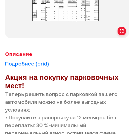
Описание
Подробнее (erid)
Акция на покупку парковочных
мест!
Теперь решить вопрос с парковкой вашего
автомобиля можно на более выгодных
условиях:
• Покупайте в рассрочку на 12 месяцев без
переплаты: 30 %-минимальный
Обратная связь
Заявка на звонок
первоначальный взнос, оставшаяся сумма
Если вы не нашли ответ на интересующий Вас
№