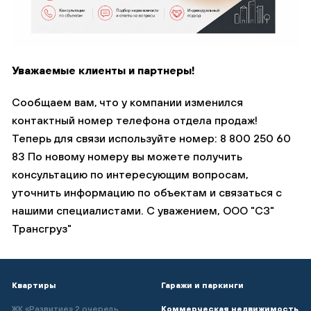
Обратная связь
Заявка на звонок
Уважаемые клиенты и партнеры!
Если вы не нашли ответ на интересующий Вас
№
вопрос, вы можете задать его здесь.
Сообщаем вам, что у компании изменился
контактный номер телефона отдела продаж!
Введите ваше ФИО
Теперь для связи используйте номер: 8 800 250 60
Ваше ФИО
83 По новому номеру вы можете получить
Номер телефона
консультацию по интересующим вопросам,
Номер телефона
уточнить информацию по объектам и связаться с
Нажимая кнопку «Отправить» вы даёте свое согласие на
нашими специалистами. С уважением, ООО "СЗ"
обработку персональных данных
Трансгруз"
Текст сообщения
Отправить
Квартиры
Гаражи и паркинги
Нажимая кнопку «Отправить» вы даёте свое согласие на
ЖК «Развитие» 2 очередь
Коммерческая недвижимость