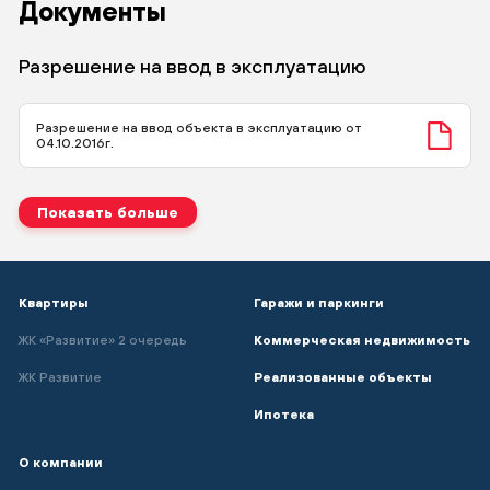
Документы
Нажимая кнопку «Отправить» вы даёте свое согласие на
обработку персональных данных
Текст сообщения
Разрешение на ввод в эксплуатацию
Отправить
Разрешение на ввод объекта в эксплуатацию от
04.10.2016г.
Нажимая кнопку «Отправить» вы даёте свое согласие на
обработку персональных данных
получение РИМ
Показать больше
Отправить
Квартиры
Гаражи и паркинги
ЖК «Развитие» 2 очередь
Коммерческая недвижимость
ЖК Развитие
Реализованные объекты
Ипотека
О компании