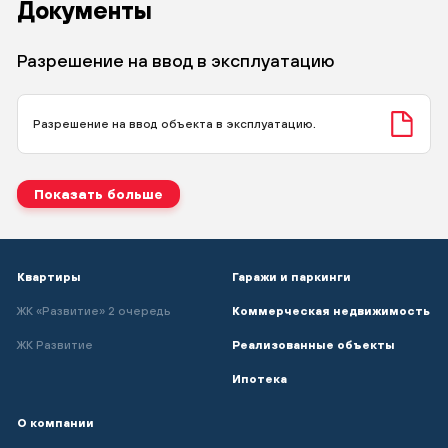
Документы
Нажимая кнопку «Отправить» вы даёте свое согласие на
обработку персональных данных
Текст сообщения
Разрешение на ввод в эксплуатацию
Отправить
Разрешение на ввод объекта в эксплуатацию.
Нажимая кнопку «Отправить» вы даёте свое согласие на
обработку персональных данных
получение РИМ
Показать больше
Отправить
Квартиры
Гаражи и паркинги
ЖК «Развитие» 2 очередь
Коммерческая недвижимость
ЖК Развитие
Реализованные объекты
Ипотека
О компании